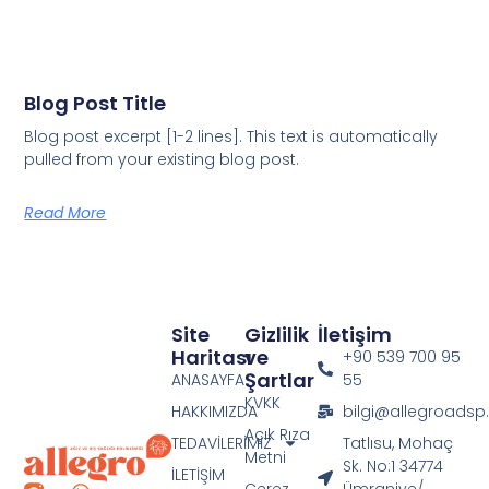
Blog Post Title
Blog post excerpt [1-2 lines]. This text is automatically
pulled from your existing blog post.
Read More
Site
Gizlilik
İletişim
Haritası
ve
+90 539 700 95
Şartlar
ANASAYFA
55
KVKK
HAKKIMIZDA
bilgi@allegroads
Açık Rıza
TEDAVİLERİMİZ
Tatlısu, Mohaç
Metni
Sk. No:1 34774
İLETİŞİM
Çerez
Ümraniye/