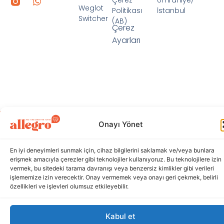
Weglot
Politikası
İstanbul
Switcher
(AB)
Çerez
Ayarları
© 2026 AllegroADSP. Tüm hakları saklıdır. Designed by ELB
Onayı Yönet
Ajans | Medya
En iyi deneyimleri sunmak için, cihaz bilgilerini saklamak ve/veya bunlara
erişmek amacıyla çerezler gibi teknolojiler kullanıyoruz. Bu teknolojilere izin
vermek, bu sitedeki tarama davranışı veya benzersiz kimlikler gibi verileri
işlememize izin verecektir. Onay vermemek veya onayı geri çekmek, belirli
özellikleri ve işlevleri olumsuz etkileyebilir.
Kabul et