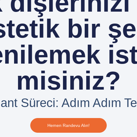
 dişlerinizi 
tetik bir ş
nilemek is
misiniz?
lant Süreci: Adım Adım Te
Hemen Randevu Alın!