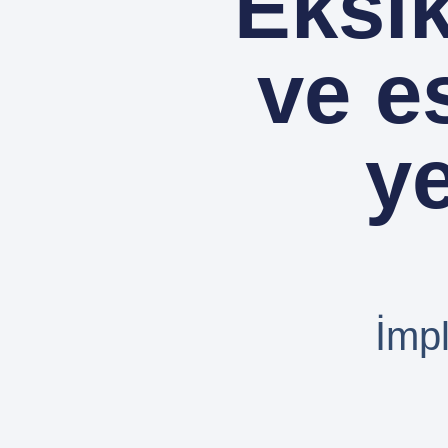
Eksik
ve es
ye
İmp