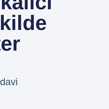
kalıcı
ekilde
ter
davi