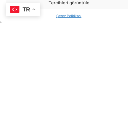
Tercihleri görüntüle
TR
Çerez Politikası
Diş Beyazlatma Nedir?
Diş beyazlatma, dişlerin yüzeyindeki lekeleri ve
sararmayı gideren, diş minesine zarar
vermeden diş rengini açan profesyonel bir
tedavidir. Evde yapılan yöntemlerden farklı
olarak, uzman kontrolünde yapılan bu işlem,
hem güvenli hem de etkili sonuçlar sunar.
Diş Beyazlatma Kimler İçin
Uygundur?