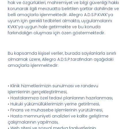
hak ve özgürlükleri, mahremiyet ve bilgi güvenliği hakkı
korunarak ilgili
mevzuatta belirtilen şartlar dahilinde ve
belli amaçlarla işlenmektedir.
Allegro
A.D.
S.
P.
KVKK’ya
uyum için gerekli tedbirleri almakta, uygulamalarını
KVKK’ya
uygun hale getirmekte ve bu konuda
farkındalığın oluşması için özen göstermektedir.
Bu kapsamda kişisel veriler, burada sayılanlarla sınırlı
olmamak üzere,
Allegro
A.D.
S.
P.
tarafından aşağıdaki
amaçlarla işlenmektedir:
•
Klinik hizmetlerimizin sunulması ve randevu
işlemlerinin gerçekleştirilmesi,
•
Hastalarımıza özel tedavi planlarının hazırlanması,
•
Hukuki
yükümüllüklerimizin
yerine getirilmesi,
•
Finan
s
ve muhasebe işlemlerinin yürütülmesi,
•
Hasta memnuniyeti analizleri ve kalite geliştirme
çalışmalarının yapılması,
•
Web sitesi ve sosyal medya faaliyetlerinin