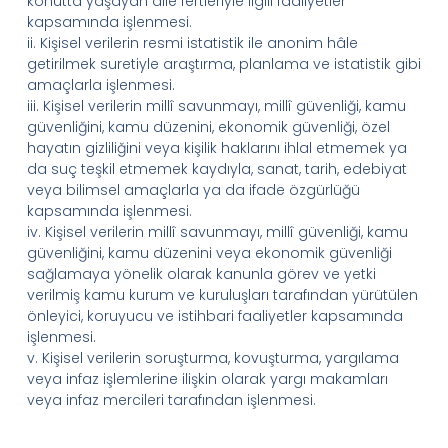
konutta yaşayan aile fertleriyle ilgili faaliyetler
kapsamında işlenmesi.
ii.
Kişisel verilerin resmi istatistik ile anonim hâle
getirilmek suretiyle araştırma, planlama ve istatistik gibi
amaçlarla işlenmesi.
iii.
Kişisel verilerin millî savunmayı, millî güvenliği, kamu
güvenliğini, kamu düzenini, ekonomik güvenliği, özel
hayatın gizliliğini veya kişilik haklarını ihlal etmemek ya
da suç teşkil etmemek kaydıyla, sanat, tarih, edebiyat
veya bilimsel amaçlarla ya da ifade özgürlüğü
kapsamında işlenmesi.
iv.
Kişisel verilerin millî savunmayı, millî güvenliği, kamu
güvenliğini, kamu düzenini veya ekonomik güvenliği
sağlamaya yönelik olarak kanunla görev ve yetki
verilmiş kamu
kurum ve kuruluşları tarafından yürütülen
önleyici, koruyucu ve
istihbari
faaliyetler kapsamında
işlenmesi.
v.
Kişisel verilerin soruşturma, kovuşturma, yargılama
veya infaz işlemlerine ilişkin olarak yargı makamları
veya infaz mercileri tarafından işlenmesi.