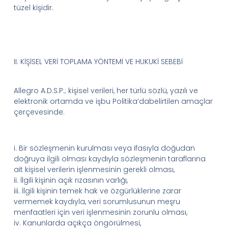
tüzel kişidir.
II.
KİŞİSEL VERİ TOPLAMA YÖNTEMİ VE HUKUKİ SEBEBİ
Allegro
A.D.
S.
P.
; kişisel verileri, her türlü sözlü, yazılı ve
elektronik ortamda ve işbu
Politika’da
belirtilen amaçlar
çerçevesinde:
i.
Bir
sözleşmenin kurulması veya ifasıyla doğudan
doğruya ilgili olması kaydıyla sözleşmenin taraflarına
ait kişisel verilerin işlenmesinin gerekli olması
,
ii.
İlgili
kişinin açık rızasının varlığı,
iii.
İlgili kişinin temek hak ve özgürlüklerine zarar
vermemek kaydıyla, veri sorumlusunun meşru
menfaatleri için veri işlenmesinin zorunlu olması,
iv.
Kanunlarda
açıkça öngörülmesi,