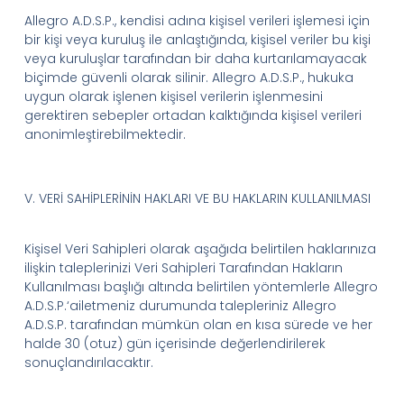
Allegro
A.D.
S.
P.
, kendisi adına kişisel verileri işlemesi için
bir kişi veya kuruluş ile anlaştığında, kişisel veriler bu kişi
veya kuruluşlar tarafından bir daha kurtarılamayacak
biçimde güvenli olarak silinir.
Allegro
A.D.
S.
P.
, hukuka
uygun olarak işlenen kişisel verilerin işlenmesini
gerektiren sebepler ortadan kalktığında kişisel verileri
anonimleştirebilmektedir.
V.
VERİ SAHİPLERİNİN HAKLARI VE BU HAKLARIN KULLANILMASI
Kişisel
V
eri
S
ahipleri olarak aşağıda belirtilen haklarınıza
ilişkin taleplerinizi
Veri Sahipleri Tarafından Hakların
Kullanılması
başlığı altında
belirtilen yöntemlerle
Allegro
A.D.
S.
P.
‘
a
iletmeniz durumunda talepleriniz
Allegro
A.D.
S.
P.
tarafından mümkün olan en kısa sürede ve her
halde 30 (otuz) gün içerisinde değerlendirilerek
sonuçlandırılacaktır.