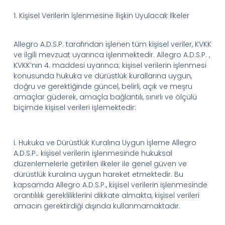
1.
Kişisel Verilerin İşlenmesine İlişkin Uyulacak İlkeler
Allegro
A.D.
S.
P.
tarafından işlenen tüm kişisel veriler, KVKK
ve ilgili mevzuat uyarınca işlenmektedir.
Allegro
A.D.
S.
P.
,
KVKK’nın
4. maddesi uyarınca; kişisel verilerin işlenmesi
konusunda hukuka ve dürüstlük kurallarına uygun,
doğru ve gerektiğinde güncel, belirli, açık ve meşru
amaçlar güderek, amaçla bağlantılı, sınırlı ve ölçülü
biçimde kişisel verileri işlemektedir:
i.
Hukuka ve Dürüstlük Kuralına Uygun İşleme
Allegro
A.D.
S.
P.
; kişisel verilerin işlenmesinde hukuksal
düzenlemelerle getirilen ilkeler ile genel güven ve
dürüstlük kuralına uygun hareket etmektedir. Bu
kapsamda
Allegro
A.D.
S.
P.
, kişisel verilerin işlenmesinde
orantılılık gerekliliklerini dikkate almakta, kişisel verileri
amacın gerektirdiği dışında kullanmamaktadır.