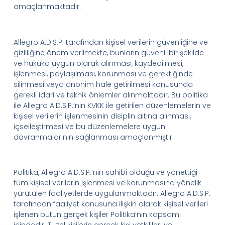
amaçlanmaktadır.
Allegro
A.D.
S.
P.
tarafından kişisel verilerin güvenliğine ve
gizliliğine önem verilmekte, bunların güvenli bir şekilde
ve hukuka uygun olarak alınması, kaydedilmesi,
işlenmesi, paylaşılması, korunması ve gerektiğinde
silinmesi veya anonim hale getirilmesi konusunda
gerekli idari ve teknik önlemler alınmaktadır. Bu politika
ile
Allegro
A.D.
S.
P.
’
nin
KVKK ile getirilen düzenlemelerin ve
kişisel verilerin işlenmesinin disiplin altına alınması,
içselleştirmesi ve bu düzenlemelere uygun
davranmalarının sağlanması amaçlanmıştır.
Politika,
Allegro
A.D.
S.
P.
’
nin
sahibi olduğu ve yönettiği
tüm kişisel verilerin işlenmesi ve korunmasına yönelik
yürütülen faaliyetlerde uygulanmaktadır.
Allegro A.D.
S.
P.
tarafından faaliyet konusuna ilişkin olarak kişisel verileri
işlenen bütün gerçek kişiler
Politika
’
nın
kapsamı