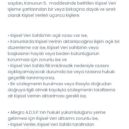
sayılan, Kanunun 5. maddesinde belirtilen Kişisel Veri
işleme şartlarından bir veya birkaçına dayalı ve sınırlı
olarak
Kişisel Verileri üçüncü kişilere:
•
Kişisel Veri
S
ahibi
’
nin
açık rızası var ise;
•
Kanunlarda Kişisel Verinin aktarılacağına ilişkin açık bir
düzenleme var ise, Kişisel Veri sahibinin veya
başkasının hayatı veya beden bütünlüğünün
korunması için zorunlu ise ve
•
Kişisel Veri
S
ahibi fiili imkânsızlık nedeniyle rızasını
açıklayamayacak durumda ise veya rızasına hukuki
geçerlilik tanınmıyorsa,
•
Bir sözleşmenin kurulması veya ifasıyla doğrudan
doğruya ilgili olmak kaydıyla sözleşmenin taraflarına
ait Kişisel Verinin aktarılması gerekli ise,
•
Allegro
A.D.
S.
P
.
’
nin
hukuki yükümlülüğünü yerine
getirmesi için Kişisel Veri aktarımı zorunlu ise,
•
Kişisel Veriler, Kişisel Veri
S
ahibi tarafından