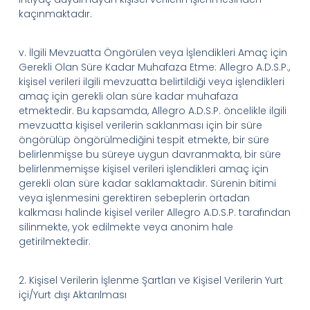
kaçınmaktadır.
v.
İlgili Mevzuatta Öngörülen veya İşlendikleri Amaç için
Gerekli Olan Süre Kadar Muhafaza Etme:
Allegro
A.D.
S.
P.
,
kişisel verileri ilgili mevzuatta belirtildiği veya işlendikleri
amaç için gerekli olan süre kadar muhafaza
etmektedir. Bu kapsamda,
Allegro
A.D.
S.
P.
öncelikle
ilgili
mevzuatta kişisel verilerin saklanması için bir süre
öngörülüp öngörülmediğini tespit etmekte, bir süre
belirlenmişse bu süreye uygun davranmakta, bir süre
belirlenmemişse kişisel verileri işlendikleri amaç için
gerekli olan süre kadar saklamaktadır. Sürenin bitimi
veya işlenmesini gerektiren sebeplerin ortadan
kalkması halinde kişisel veriler
Allegro
A.D.
S.
P.
tarafından
silinmekte, yok edilmekte veya anonim hale
getirilmektedir.
2.
Kişisel Verilerin İşlenme Şartları ve Kişi
sel
Verilerin
Yurt
içi/Yurt dışı
Aktarılması