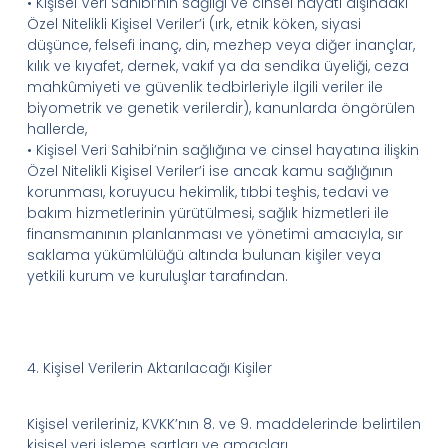
•
Kişisel Veri
Sahibi’nin
sağlığı ve cinsel hayatı dışındaki
Özel Nitelikli Kişisel
Veriler’i
(ırk, etnik köken, siyasi
düşünce, felsefi inanç, din, mezhep veya diğer inançlar,
kılık ve kıyafet, dernek, vakıf ya da sendika üyeliği, ceza
mahkûmiyeti ve güvenlik tedbirleriyle ilgili veriler ile
biyometrik ve genetik verilerdir), kanunlarda öngörülen
hallerde,
•
Kişisel Veri
Sahibi’nin
sağlığına ve cinsel hayatına ilişkin
Özel Nitelikli Kişisel
Veriler’i
ise ancak kamu sağlığının
korunması, koruyucu hekimlik, tıbbi teşhis, tedavi ve
bakım hizmetlerinin yürütülmesi, sağlık hizmetleri ile
finansmanının planlanması ve yönetimi amacıyla, sır
saklama yükümlülüğü altında bulunan kişiler veya
yetkili kurum ve kuruluşlar tarafından.
4.
Kişisel Verilerin Aktarılacağı Kişiler
Kişisel verileriniz,
KVKK’nın
8. ve 9. maddelerinde belirtilen
kişisel veri işleme şartları ve amaçları