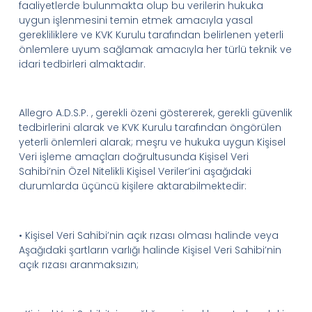
faaliyetlerde bulunmakta olup bu verilerin hukuka
uygun işlenmesini temin etmek amacıyla yasal
gerekliliklere ve
KVK
Kurul
u
tarafından belirlenen yeterli
önlemlere uyum sağlamak amacıyla her türlü teknik ve
idari tedbirleri almaktadır.
Allegro
A.D.
S.
P.
,
gerekli özeni göstererek, gerekli güvenlik
tedbirlerini alarak ve KVK Kurulu tarafından öngörülen
yeterli önlemleri alarak; meşru ve hukuka uygun Kişisel
Veri işleme amaçları doğrultusunda Kişisel Veri
Sahibi’nin
Özel Nitelikli Kişisel
Veriler’ini
aşağıdaki
durumlarda üçüncü kişilere aktarabilmektedir
:
•
Kişisel Veri
Sahibi’nin
açık rızası olması halinde veya
Aşağıdaki şartların varlığı halinde Kişisel Veri
Sahibi’nin
açık rızası aranmaksızın;