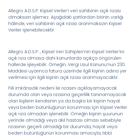
Allegro
A.D.
S.
P.
Kişisel
Veriler’i
veri sahibinin açık rızası
olmaksızın işlemez. Aşağıdaki şartlardan birinin varlığı
hâlinde, veri sahibinin açık rızası aranmaksızın Kişisel
Veriler işlenebilecektir.
Allegro
A.D.
S.
P.
,
Kişisel Veri
Sahipleri’nin
Kişisel
Veriler’ini
açık rıza olmasa dahi kanunlarda açıkça öngörülen
hallerde işleyebilir. Örneğin; Vergi Usul Kanunu’nun 230.
Maddesi uyarınca fatura üzerinde ilgili kişinin adına yer
verilmesi için ilgili kişinin açık rızası aranmayacaktır.
Fiili imkânsızlık nedeni ile rızasını açıklayamayacak
durumda olan veya rızasına geçerlilik tanınamayacak
olan kişilerin kendisinin ya da başka bir kişinin hayat
veya beden bütünlüğünün korunması için Kişisel Veriler
açık rıza olmadan işlenebilir. Örneğin kişinin şuurunun
yerinde olmadığı veya akıl hastası olması sebebiyle
rızasının geçerli olmadığı bir durumda, hayat veya
beden bütünlüğünün korunması amacıyla, tıbbi