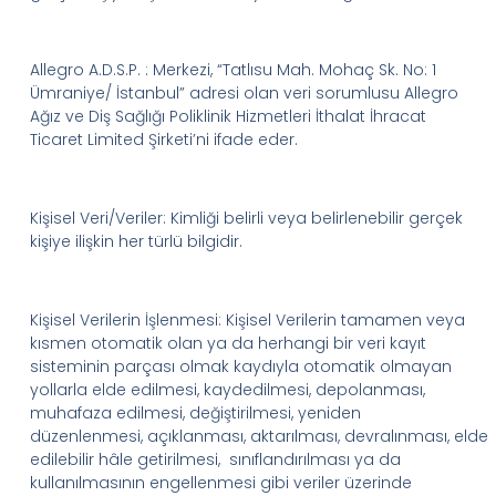
Allegro
A.D.S.P.
:
M
erkezi, “
Tatlısu
Mah
.
Mohaç
Sk. No: 1
Ümraniye
/ İstanbul
” adresi
olan
v
eri sorumlusu
Allegro
Ağız
ve
Diş
Sağlığı
Poliklinik
Hizmetleri
İthalat
İhracat
Ticaret
Limited
Şirketi
’
ni
ifade eder.
Kişisel Veri/Veriler
:
Kimliği belirli veya belirlenebilir gerçek
kişiye ilişkin her türlü bilgidir.
Kişisel Verilerin İşlenmesi
:
Kişisel Verilerin tamamen veya
kısmen otomatik olan ya da herhangi bir veri kayıt
sisteminin parçası olmak kaydıyla otomatik olmayan
yollarla elde edilmesi, kaydedilmesi, depolanması,
muhafaza edilmesi, değiştirilmesi, yeniden
düzenlenmesi, açıklanması, aktarılması, devralınması, elde
edilebilir hâle
getirilmesi, sınıflandırılması
ya da
kullanılmasının engellenmesi gibi veriler üzerinde