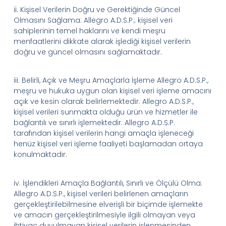
ii.
Kişisel Verilerin Doğru ve Gerektiğinde Güncel
Olmasını Sağlama:
Allegro
A.D.
S.
P.
; kişisel veri
sahiplerinin temel haklarını ve kendi meşru
menfaatlerini dikkate alarak işlediği kişisel verilerin
doğru ve güncel olmasını sağlamaktadır.
iii.
Belirli, Açık ve Meşru Amaçlarla İşleme
Allegro
A.D.
S.
P.
,
meşru ve hukuka uygun olan kişisel veri işleme amacını
açık ve kesin olarak belirlemektedir.
Allegro
A.D.
S.
P.
,
kişisel verileri sunmakta olduğu ürün ve hizmetler ile
bağlantılı ve sınırlı işlemektedir.
Allegro
A.D.
S.
P.
tarafından kişisel verilerin hangi amaçla işleneceği
henüz kişisel veri işleme faaliyeti başlamadan ortaya
konulmaktadır.
iv.
İşlendikleri Amaçla Bağlantılı, Sınırlı ve Ölçülü Olma:
Allegro
A.D.
S.
P.
, kişisel verileri belirlenen amaçların
gerçekleştirilebilmesine elverişli bir biçimde işlemekte
ve amacın gerçekleştirilmesiyle ilgili olmayan veya
ihtiyaç duyulmayan kişisel verilerin işlenmesinden