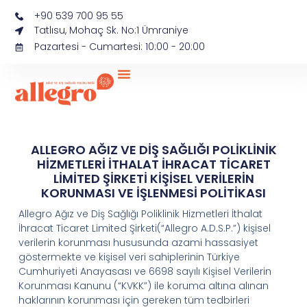
+90 539 700 95 55
Tatlısu, Mohaç Sk. No:1 Ümraniye
Pazartesi - Cumartesi: 10:00 - 20:00
ALLEGRO AĞIZ VE DİŞ SAĞLIĞI POLİKLİNİK
HİZMETLERİ İTHALAT İHRACAT TİCARET
LİMİTED ŞİRKETİ KİŞİSEL VERİLERİN
KORUNMASI VE İŞLENMESİ POLİTİKASI
Allegro
Ağız
ve
Diş
Sağlığı
Poliklinik
Hizmetleri
İthalat
İhracat
Ticaret
Limited
Şirketi
(“
Allegro A
.D.
S.
P.
”)
kişisel
verilerin korunması hususunda azami hassasiyet
göstermekte ve kişisel veri sahiplerinin Türkiye
Cumhuriyeti Anayasası ve 6698 sayılı Kişisel Verilerin
Korunması Kanunu (“
KVKK
”) ile koruma altına alınan
haklarının korunması için gereken tüm tedbirleri