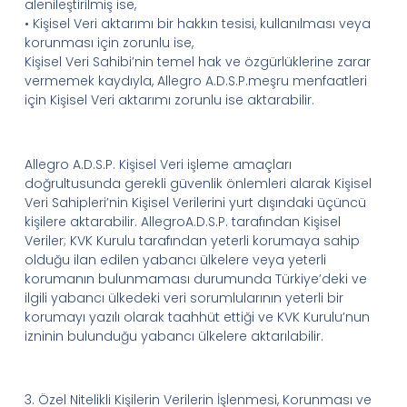
alenileştirilmiş ise,
•
Kişisel Veri aktarımı bir hakkın tesisi, kullanılması veya
korunması için zorunlu ise,
Kişisel Veri
S
ahibi
’
nin
temel hak ve özgürlüklerine zarar
vermemek kaydıyla,
Allegro
A.D.
S.
P.
meşru menfaatleri
için Kişisel Veri aktarımı zorunlu ise aktarabilir.
Allegro
A.D.
S.
P.
Kişisel Veri işleme amaçları
doğrultusunda gerekli güvenlik önlemleri alarak Kişisel
Veri
Sahipleri
’
nin
Kişisel Verilerini yurt dışındaki üçüncü
kişilere aktarabilir.
Allegro
A.D.
S.
P.
tarafından Kişisel
Veriler; KVK Kurulu tarafından yeterli korumaya sahip
olduğu ilan edilen yabancı ülkelere veya yeterli
korumanın bulunmaması durumunda Türkiye’deki ve
ilgili yabancı ülkedeki veri sorumlularının yeterli bir
korumayı yazılı olarak taahhüt ettiği ve KVK Kurulu’nun
izninin bulunduğu yabancı ülkelere aktarılabilir.
3.
Özel Nitelikli Kişilerin Verilerin İşlenmesi
,
Korunması
ve