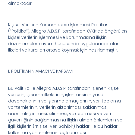
almaktadır.
Kişisel Verilerin Korunması ve İşlenmesi Politikası
(“
Politika
”),
Allegro
A
.D.S.P.
tarafından
KVKK’da
öngörülen
kişisel verilerin işlenmesi ve korunmasına ilişkin
düzenlemelere uyum hususunda uygulanacak olan
ilkeleri ve kuralları ortaya koymak için hazırlanmıştır.
I.
POLİTİKANIN AMACI VE KAPSAMI
Bu Politika ile
Allegro
A.D.
S.
P.
tarafından işlenen kişisel
verilerin; işlenme ilkelerinin, işlenmesinin yasal
dayanaklarının ve işlenme amaçlarının, veri toplama
yöntemlerinin; verilerin aktarılması, saklanması,
anonimleştirilmesi, silinmesi, yok edilmesi ve veri
güvenliğinin sağlanmasına ilişkin alınan önlemlerin ve
ilgili kişilerin (“
Kişisel
Veri Sahibi
”) hakları ile bu hakları
kullanma yöntemlerinin açıklanması