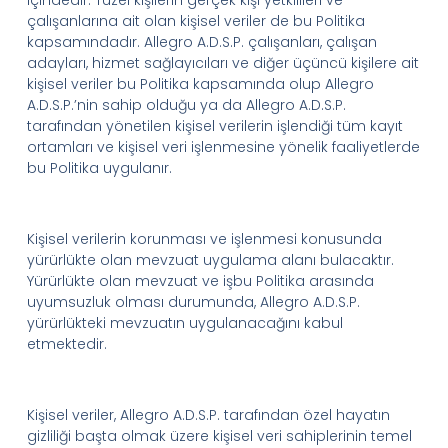
içindedir. Tüzel kişilerin gerçek kişi yetkilileri ve
çalışanlarına ait olan kişisel veriler de bu Politika
kapsamındadır.
Allegro
A.D.
S.
P.
çalışanları, çalışan
adayları, hizmet sağlayıcıları ve diğer üçüncü kişilere ait
kişisel veriler bu Politika kapsamında olup
Allegro
A.D.
S.
P.
’
nin
sahip olduğu ya da
Allegro
A.D.
S.
P.
tarafından
yönetilen kişisel verilerin işlendiği tüm kayıt
ortamları ve kişisel veri işlenmesine yönelik faaliyetlerde
bu Politika uygulanır.
Kişisel verilerin korunması ve işlenmesi konusunda
yürürlükte olan mevzuat uygulama alanı bulacaktır.
Yürürlükte olan mevzuat ve işbu Politika arasında
uyumsuzluk olması durumunda,
Allegro
A.D.
S.
P.
yürürlükteki mevzuatın uygulanacağını kabul
etmektedir.
Kişisel veriler,
Allegro
A.D.
S.
P.
tarafından özel hayatın
gizliliği başta olmak üzere kişisel veri sahiplerinin temel