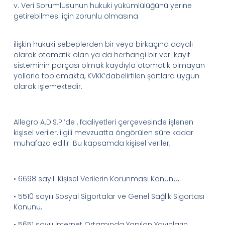
v.
Veri Sorumlusunun
hukuki yükümlülüğünü yerine
getirebilmesi için zorunlu olmasına
i
lişkin
hukuki sebeplerden bir veya birkaçına dayalı
olarak otomatik olan ya da herhangi bir veri kayıt
sisteminin parçası olmak kaydıyla otomatik olmayan
yollarla toplamakta,
K
VKK
’da
belirtilen şartlara uygun
olarak işlemektedir.
Allegro
A.D.
S.
P.
’
de
,
faaliyetleri çerçevesinde işlenen
kişisel veriler, ilgili mevzuatta öngörülen süre kadar
muhafaza edilir. Bu kapsamda kişisel veriler;
• 6698 sayılı Kişisel Verilerin Korunması Kanunu,
• 5510 sayılı Sosyal Sigortalar ve Genel Sağlık Sigortası
Kanunu,
• 5651 sayılı İnternet Ortamında Yapılan Yayınların