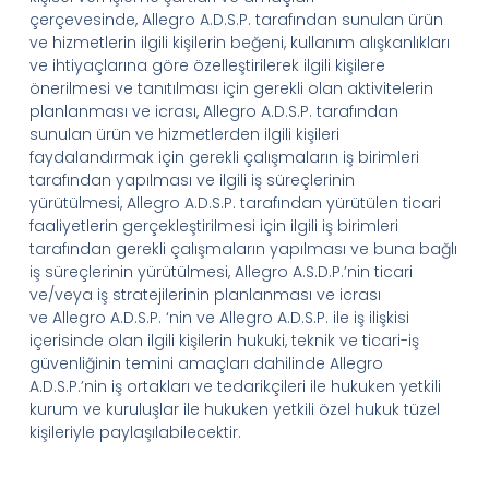
çerçevesinde,
Allegro
A.D.
S.
P.
tarafından sunulan ürün
ve hizmetlerin ilgili kişilerin beğeni, kullanım alışkanlıkları
ve ihtiyaçlarına göre özelleştirilerek ilgili kişilere
önerilmesi ve tanıtılması için gerekli olan aktivitelerin
planlanması ve icrası,
Allegro
A.D.
S.
P.
tarafından
sunulan ürün ve hizmetlerden ilgili kişileri
faydalandırmak için gerekli çalışmaların iş birimleri
tarafından yapılması ve ilgili iş süreçlerinin
yürütülmesi,
Allegro
A.D.
S.
P.
tarafından yürütülen ticari
faaliyetlerin gerçekleştirilmesi için ilgili iş birimleri
tarafından gerekli çalışmaların yapılması ve buna bağlı
iş süreçlerinin yürütülmesi,
Allegro A.S.D.P.
’
nin
ticari
ve/veya iş stratejilerinin planlanması ve icrası
ve
Allegro
A.D.
S.
P.
‘
nin
ve
Allegro
A.D.
S.
P.
ile iş ilişkisi
içerisinde olan
ilgili kişilerin hukuki, teknik ve ticari-iş
güvenliğinin temini amaçları dahilinde
Allegro
A.D.
S.
P.
’
nin
iş ortakları ve tedarikçileri ile hukuken yetkili
kurum ve kuruluşlar ile hukuken yetkili özel hukuk tüzel
kişileriyle paylaşılabilecektir.