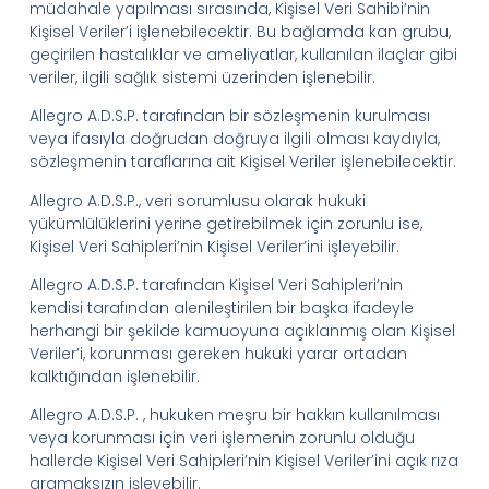
müdahale yapılması sırasında, Kişisel Veri
Sahibi’nin
Kişisel
Veriler’i
işlenebilecektir. Bu bağlamda kan grubu,
geçirilen hastalıklar ve ameliyatlar, kullanılan ilaçlar gibi
veriler, ilgili sağlık sistemi üzerinden işlenebilir.
Allegro
A.D.
S.
P.
tarafından bir sözleşmenin kurulması
veya ifasıyla doğrudan doğruya ilgili olması kaydıyla,
sözleşmenin taraflarına ait Kişisel Veriler işlenebilecektir.
Allegro
A.D.
S.
P.
, veri sorumlusu olarak hukuki
yükümlülüklerini yerine getirebilmek için zorunlu ise,
Kişisel Veri
Sahipleri’nin
Kişisel
Veriler’ini
işleyebilir.
Allegro
A.D.
S.
P.
tarafından Kişisel Veri
Sahipleri’nin
kendisi tarafından alenileştirilen bir başka ifadeyle
herhangi bir şekilde kamuoyuna açıklanmış olan Kişisel
Veriler’i
, korunması gereken hukuki yarar ortadan
kalktığından işlenebilir.
Allegro
A.D.
S.
P.
,
hukuken meşru bir hakkın kullanılması
veya korunması için veri işlemenin zorunlu olduğu
hallerde Kişisel Veri
Sahipleri’nin
Kişisel
Veriler’ini
açık rıza
aramaksızın
işleyebilir.