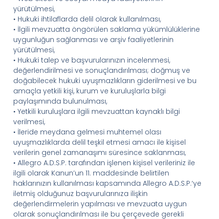
yürütülmesi,
•
Hukuki ihtilaflarda delil olarak kullanılması
,
•
İlgili mevzuatta öngörülen saklama yükümlülüklerine
uygunluğun sağlanması ve arşiv faaliyetlerinin
yürütülmesi
,
•
Hukuki talep ve başvurularınızın incelenmesi,
değerlendirilmesi ve sonuçlandırılması;
doğmuş ve
doğabilecek
hukuki uyuşmazlıkların giderilmesi ve bu
amaçla yetkili kişi, kurum ve kuruluşlarla bilgi
paylaşımında bulunulması
,
•
Yetkili kuruluşlara ilgili mevzuattan kaynaklı bilgi
verilmesi
,
•
İleride meydana gelmesi muhtemel olası
uyuşmazlıklarda delil teşkil etmesi amacı ile kişisel
verilerin genel zamanaşımı süresince saklanması
,
•
Allegro
A.D.
S.
P.
tarafından işlenen kişisel verileriniz ile
ilgili olarak Kanun’un 11. maddesinde belirtilen
haklarınızın kullanılması kapsamında
Allegro
A.D.
S.
P.
‘
ye
iletmiş olduğunuz başvurularınıza ilişkin
değerlendirmelerin yapılması ve mevzuata uygun
olarak sonuçlandırılması ile bu çerçevede gerekli