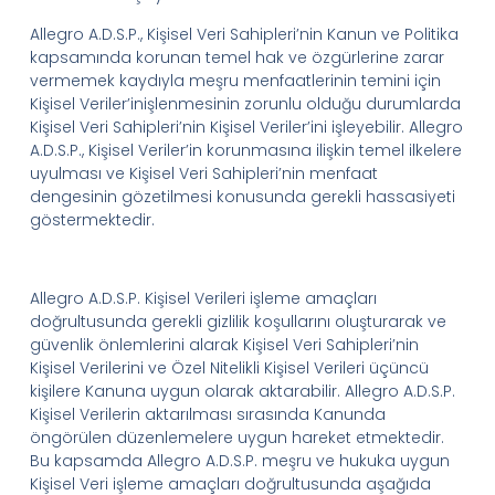
Allegro
A.D.
S.
P.
, Kişisel Veri
Sahipleri’nin
Kanun ve Politika
kapsamında korunan temel hak ve özgürlerine zarar
vermemek kaydıyla meşru menfaatlerinin temini için
Kişisel
Veriler’in
işlenmesinin zorunlu olduğu durumlarda
Kişisel Veri
Sahipleri’nin
Kişisel
Veriler’ini
işleyebilir.
Allegro
A.D.
S.
P.
, Kişisel
Veriler’in
korunmasına ilişkin temel ilkelere
uyulması ve Kişisel Veri
Sahipleri’nin
menfaat
dengesinin gözetilmesi konusunda gerekli hassasiyeti
göstermektedir.
Allegro
A.D.
S.
P.
Kişisel Verileri işleme amaçları
doğrultusunda gerekli gizlilik koşullarını oluşturarak ve
güvenlik önlemlerini alarak Kişisel Veri
Sahipleri
’
nin
Kişisel Verilerini ve Özel Nitelikli Kişisel Verileri üçüncü
kişilere Kanuna uygun olarak aktarabilir.
Allegro
A.D.
S.
P
.
Kişisel Verilerin aktarılması sırasında Kanunda
öngörülen düzenlemelere uygun hareket etmektedir.
Bu kapsamda
Allegro
A.D.
S.
P.
meşru ve hukuka uygun
Kişisel Veri işleme amaçları doğrultusunda aşağıda