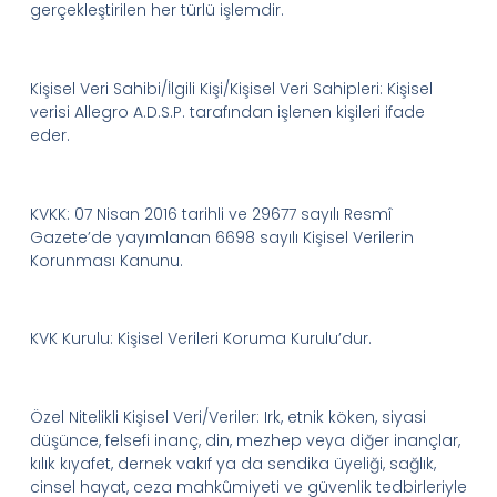
gerçekleştirilen her türlü işlemdir.
Kişisel Veri Sahibi/İlgili Kişi
/Kişisel Veri Sahipleri
:
Kişisel
verisi
Allegro
A.D.
S.
P.
tarafından işlenen kişileri ifade
eder.
K
VKK
:
0
7 Nisan 2016 tarihli ve 29677 sayılı Resmî
Gazete’de
yayımlanan 6698 sayılı Kişisel Verilerin
Korunması Kanunu
.
KVK Kurulu:
Kişisel Verileri Koruma Kurulu’dur.
Özel Nitelikli Kişisel Veri/Veriler
:
Irk, etnik köken, siyasi
düşünce, felsefi inanç, din, mezhep veya diğer inançlar,
kılık kıyafet, dernek vakıf ya da sendika üyeliği, sağlık,
cinsel hayat, ceza mahkûmiyeti ve güvenlik tedbirleriyle