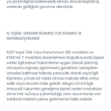
ya da kimliğinizi belirlenebilir kılmaz. Anonimleştirilmiş
verilerde gizliliğiniz güvence altındadır.
IV.
KİŞİSEL VERİLERİN SİLİNMESİ, YOK EDİLMESİ VE
ANONİMLEŞTİRİLMESİ
5237 sayılı
Türk Ceza Kanunu’nun 138. maddesi ve
KVKK’nın
7. maddesi düzenlemesi doğrultusunda, kişisel
veriler ilgili kanun hükümlerine uygun olarak işlenmiş
olmasına rağmen, işlenmesini gerektiren sebeplerin
ortadan kalkması hâlinde periyodik olarak veya İlgili
Kişi’nin
bu yönde bir talebi olması halinde silinir, imha
edilir veya anonim hâle getirilir.
Allegro
A.D.
S.
P.
ilgili
mevzuat hükümleri gereğince kişisel verileri muhafaza
etme hak ve/veya yükümlülüğü olan durumlarda veri
sahibinin talebini yerine getirmeme hakkı saklıdır.