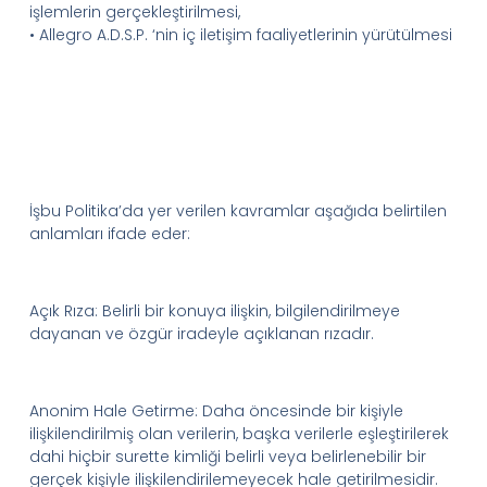
işlemlerin gerçekleştirilmesi
,
•
Allegro
A.D.
S.
P.
‘
nin
iç iletişim faaliyetlerinin yürütülmesi
İ
şbu
Politika’da
yer verilen kavramlar aşağıda belirtilen
anlamları ifade eder:
Açık Rıza:
Belirli bir konuya ilişkin, bilgilendirilmeye
dayanan ve özgür iradeyle açıklanan rızadır.
Anonim Hale Getirme:
Daha öncesinde bir kişiyle
ilişkilendirilmiş olan verilerin, başka verilerle eşleştirilerek
dahi hiçbir surette kimliği belirli veya belirlenebilir bir
gerçek kişiyle ilişkilendirilemeyecek hale getirilmesidir.