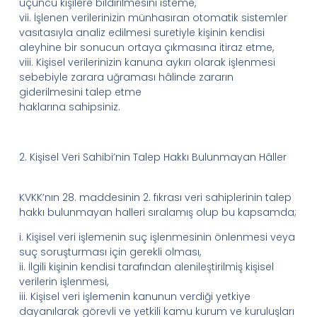
üçüncü kişilere bildirilmesini isteme,
vii.
İşlenen verilerinizin münhasıran otomatik sistemler
vasıtasıyla analiz edilmesi suretiyle kişinin kendisi
aleyhine bir sonucun ortaya çıkmasına itiraz etme,
viii.
Kişisel verilerinizin kanuna aykırı olarak işlenmesi
sebebiyle zarara uğraması hâlinde zararın
giderilmesini talep etme
haklarına
sahipsiniz.
2.
Kişisel Veri
Sahibi’nin
Talep Hakkı Bulunmayan Hâller
KVKK’nın
28. maddesinin 2. fıkrası veri sahiplerinin talep
hakkı bulunmayan halleri sıralamış olup bu kapsamda;
i.
Kişisel veri işlemenin suç işlenmesinin önlenmesi veya
suç soruşturması için gerekli olması,
ii.
İlgili kişinin kendisi tarafından alenileştirilmiş kişisel
verilerin işlenmesi,
iii.
Kişisel veri işlemenin kanunun verdiği yetkiye
dayanılarak görevli ve yetkili kamu kurum ve kuruluşları