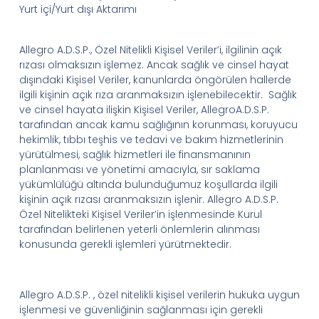
Yurt içi/Yurt dışı Aktarımı
Allegro
A.D.
S.
P.
, Özel Nitelikli Kişisel
Veriler’i
, ilgilinin açık
rızası olmaksızın işlemez. Ancak sağlık ve cinsel hayat
dışındaki Kişisel Veriler, kanunlarda öngörülen hallerde
ilgili kişinin açık rıza aranmaksızın işlenebilecektir. Sağlık
ve cinsel hayata ilişkin Kişisel Veriler,
Allegro
A.D.
S.
P.
tarafından ancak kamu sağlığının korunması, koruyucu
hekimlik, tıbbı teşhis ve tedavi ve bakım hizmetlerinin
yürütülmesi, sağlık hizmetleri ile finansmanının
planlanması ve yönetimi amacıyla, sır saklama
yükümlülüğü altında bulunduğumuz koşullarda ilgili
kişinin açık rızası aranmaksızın işlenir.
Allegro
A.D.
S.
P.
Özel Nitelikteki Kişisel
Veriler’in
işlenmesinde Kurul
tarafından belirlenen yeterli önlemlerin alınması
konusunda gerekli işlemleri yürütmektedir.
Allegro
A.D.
S.
P.
,
özel nitelikli kişisel verilerin hukuka uygun
işlenmesi ve güvenliğinin sağlanması için gerekli