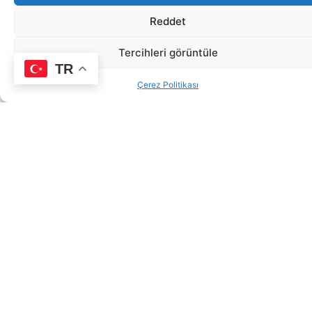
Reddet
Tercihleri görüntüle
TR
Çerez Politikası
Metal Braket Nedir?
Metal braketler, dişlerin üzerine yapıştırılan ve
bir ark teliyle birbirine bağlanan, dişlerin doğru
hizalanmasını sağlayan ortodontik aygıtlardır.
Bu tedavi, dişlerdeki çarpıklık, çapraşıklık ve
kapanış bozukluklarını düzeltmek için uzun
yıllardır en etkili yöntemlerden biri olarak
kullanılır.
Metal Braketlerin Avantajları
• Dayanıklı ve Güvenilir:
Sağlam yapıları
sayesinde yoğun kuvvetlere dayanıklıdır.
• Etkili Sonuçlar:
Dişlerin hizalanmasında en hızlı