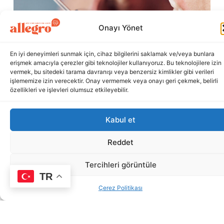
Onayı Yönet
En iyi deneyimleri sunmak için, cihaz bilgilerini saklamak ve/veya bunlara
erişmek amacıyla çerezler gibi teknolojiler kullanıyoruz. Bu teknolojilere izin
vermek, bu sitedeki tarama davranışı veya benzersiz kimlikler gibi verileri
işlememize izin verecektir. Onay vermemek veya onayı geri çekmek, belirli
özellikleri ve işlevleri olumsuz etkileyebilir.
Kabul et
Reddet
Tercihleri görüntüle
TR
Porselen Kaplamalar: Estetik Ve
Çerez Politikası
Dayanıklılığın Mükemmel Dengesi
Porselen kaplamalar, doğal diş görünümüne