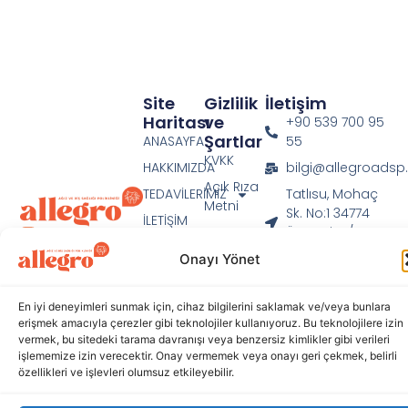
Site
Gizlilik
İletişim
Haritası
ve
+90 539 700 95
Şartlar
ANASAYFA
55
KVKK
HAKKIMIZDA
bilgi@allegroads
Açık Rıza
TEDAVİLERİMİZ
Tatlısu, Mohaç
Metni
Sk. No:1 34774
İLETİŞİM
Çerez
Ümraniye/
Weglot
Politikası
İstanbul
Onayı Yönet
Switcher
(AB)
Çerez
Ayarları
En iyi deneyimleri sunmak için, cihaz bilgilerini saklamak ve/veya bunlara
erişmek amacıyla çerezler gibi teknolojiler kullanıyoruz. Bu teknolojilere izin
vermek, bu sitedeki tarama davranışı veya benzersiz kimlikler gibi verileri
işlememize izin verecektir. Onay vermemek veya onayı geri çekmek, belirli
özellikleri ve işlevleri olumsuz etkileyebilir.