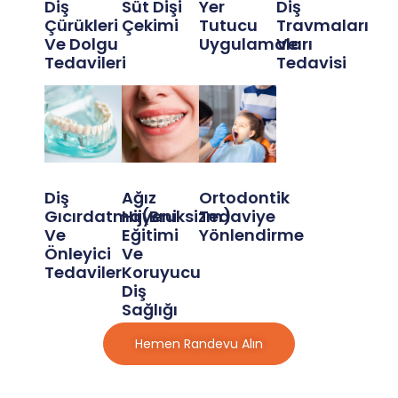
Diş
Süt Dişi
Yer
Diş
Çürükleri
Çekimi
Tutucu
Travmaları
Ve Dolgu
Uygulamaları
Ve
Tedavileri
Tedavisi
N
n
Diş
Ağız
Ortodontik
Gıcırdatma(Bruksizm)
Hijyeni
Tedaviye
Ve
Eğitimi
Yönlendirme
Önleyici
Ve
Tedaviler
Koruyucu
Diş
Sağlığı
Hemen Randevu Alın